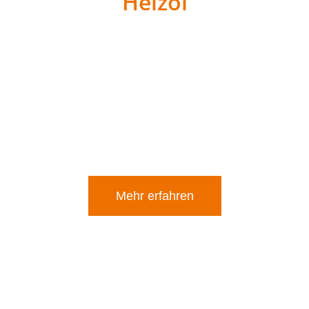
Heizöl
Wir beliefern unsere Kunden zuverlässig mit
hochwertigem
Heizöl
, um Ihre Wärmeversorgung
sicherzustellen. Unser
Heizöl
garantiert effiziente
Verbrennung und sorgt für den reibungslosen Betrieb
Ihrer Heizungsanlage. Unser erfahrenes Team berät Sie
gerne bei Fragen rund um die Bestellung und
Lieferzeiten.
Mehr erfahren