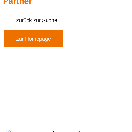
Partner
zurück zur Suche
zur Homepage
Die
A. Becker Transporte GmbH
ist
Familienunternehmen mit langjähriger Expertise
in regionalen und überregionalen Transporten
von
Heizöl
,
Diesel
,
Biodiesel
,
Benzin
und
Baumaterialien
.