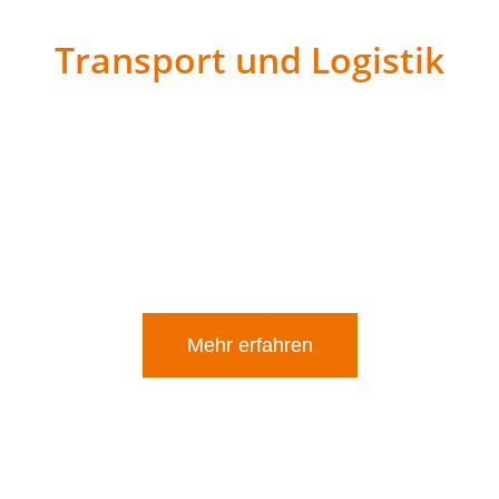
Transport und Logistik
Mit unserer langjährigen Erfahrung und modernen
Sattelzugmaschinen transportieren wir
Baumaterialien schnell und sicher zu Ihren Baustellen.
Ob Großprojekt oder kleinere Baustelle – wir sind Ihr
verlässlicher Partner im Bereich Transporte und
Logistik.
Mehr erfahren