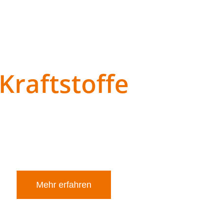
Kraftstoffe
 an Kraftstoffen wie Diesel und Sonderkraftstoffe. Unser D
ahrzeuge und landwirtschaftliche Maschinen. Für speziell
 Branchen zur Anwendung kommen und durch ihre Umweltver
Mehr erfahren