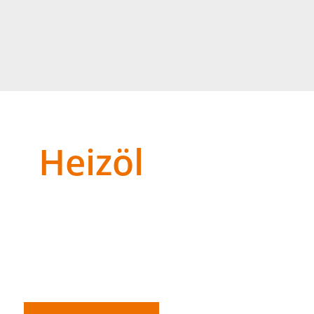
Heizöl
zöl in verschiedenen Varianten an. Unser Standard-Hei
ngsanlage beiträgt. Zusätzlich bieten wir Aral HeizölPlus, d
age zu erhöhen und Verschleiß zu minimieren. So erhalten
bilie.