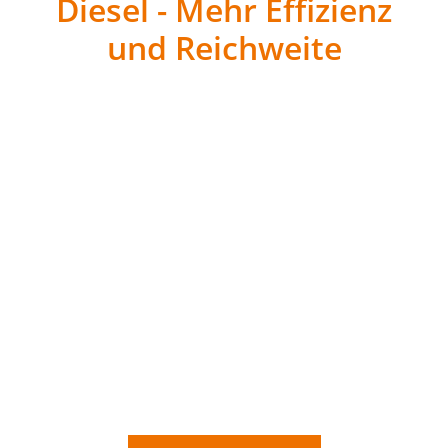
Diesel - Mehr Effizienz
und Reichweite
Unser
Aral SuperDiesel
mit Anti-Schmutz-Formel
sorgt für eine saubere Verbrennung und schützt
Ihre Motoren vor Ablagerungen. Speziell für
Schwerlasttransporte bietet Aral SuperDiesel
erhebliche Einsparpotenziale.
Mit unserem umfassenden Baustellen-Service
sorgen wir dafür, dass Ihre Flotten und Maschinen
stets optimal versorgt sind. Von der Bereitstellung
von Leihtanks bis hin zur direkten Betankung Ihrer
Fahrzeuge und Geräte – wir bieten schnelle und
zuverlässige Lösungen, damit Ihre Baustellen
reibungslos laufen.