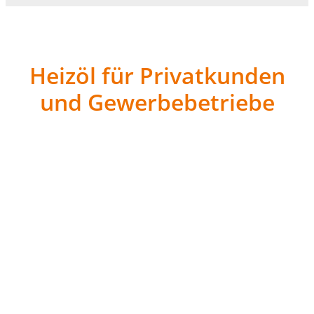
Heizöl für Privatkunden
und Gewerbebetriebe
Als geprüfter Aral-Markenvertriebspartner bieten wir
Ihnen Heizöl in höchster Qualität. Unser Sortiment
umfasst:
Aral Heizöl EL (extra leicht)
:
Das schwefelarme Heizöl ist für eine saubere
Verbrennung und optimalen Schutz Ihrer
Heizungsanlage ausgelegt. Es entspricht der DIN
51603-1 und sorgt für eine zuverlässige und effiziente
Wärmeversorgung.