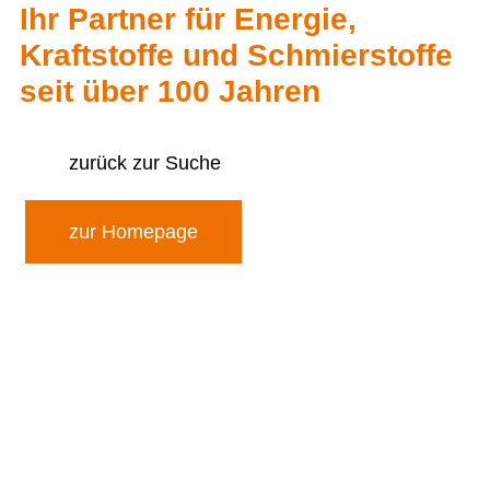
Ihr Partner für Energie,
Kraftstoffe und Schmierstoffe
seit über 100 Jahren
zurück zur Suche
zur Homepage
Als Aral-Markenvertriebspartner bieten wir
Ihnen hochwertigste Produkte und
zuverlässigen Service für Ihre Energie- und
Kraftstoffversorgung. Als regionaler Anbieter
mit jahrzehntelanger Erfahrung stehen wir
Ihnen jederzeit in allen Belangen persönlich
zur Seite.