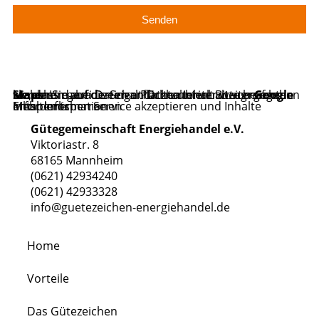
Senden
Sie sehen gerade einen Platzhalterinhalt von
Google Maps
. Um auf den eigentlichen Inhalt zuzugreifen, klicken Sie auf die Schaltfläche unten. Bitte beachten Sie, dass dabei Daten an Drittanbieter weitergegeben werden.
Mehr Informationen
Inhalt entsperren
Erforderlichen Service akzeptieren und Inhalte entsperren
Gütegemeinschaft Energiehandel e.V.
Viktoriastr. 8
68165 Mannheim
(0621) 42934240
(0621) 42933328
info@guetezeichen-energiehandel.de
Home
Vorteile
Das Gütezeichen