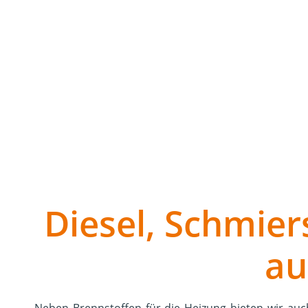
Brenngas für industrielle Anwendungen. Mit unser
Flüssiggas in Ihrem Haushalt oder Unternehmen.
Diesel, Schmier
au
Neben Brennstoffen für die Heizung bieten wir auc