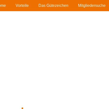
ome
Vorteile
Das Gütezeichen
Mitgliedersuche
löl
Die
Nusser Mineralöl GmbH
ist e
Mineralöl- und Schmierstofflieferan
Standorten in Straubing, Zwiesel,