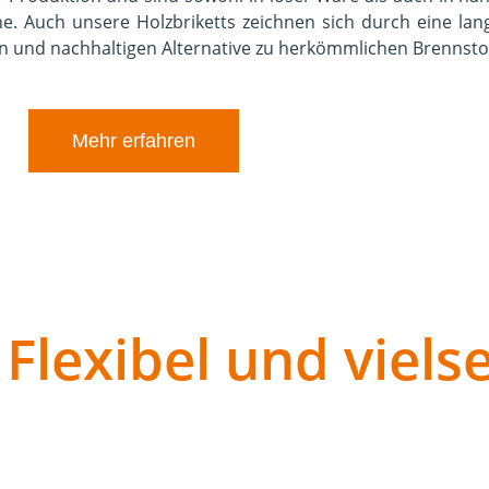
ine. Auch unsere Holzbriketts zeichnen sich durch eine l
en und nachhaltigen Alternative zu herkömmlichen Brennsto
Mehr erfahren
 Flexibel und vielse
undliche Alternative für verschiedenste Anwendungen – vo
 hervorragend für Haushalte ohne Erdgasanschluss oder f
rhalten Sie hochwertiges Flüssiggas für Ihre Heizung, Au