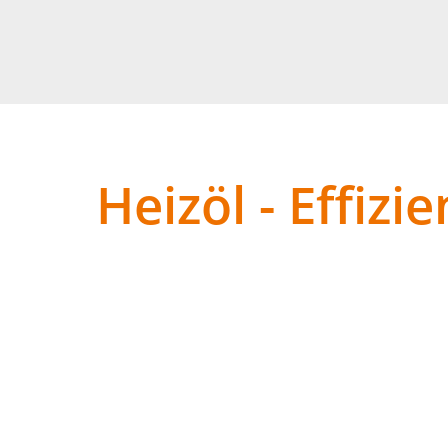
Heizöl - Effiz
Unser
schwefelarmes Heizöl extra leicht
(EL) er
Heizanlagen, die einen geringen Schadstoffausstoß 
gewerbliche Anwendungen geeignet. Durch die Zugabe
in Ihrem Heizsystem werden reduziert und die Verbr
Neben unseren herkömmlichen Heizölen bieten wi
Maßstäbe in Bezug auf Umweltfreundlichkeit, Effizie
moderne Heizkessel mit Brennwerttechnologie entw