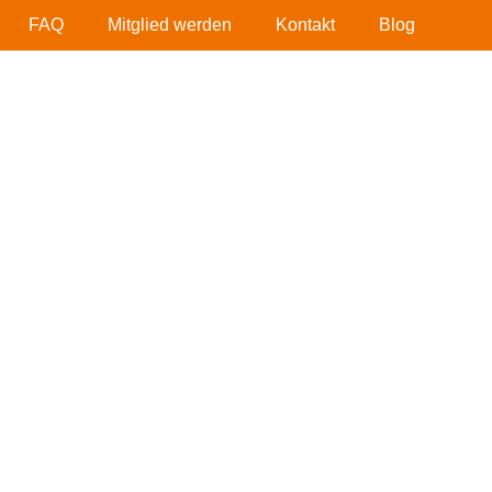
FAQ
Mitglied werden
Kontakt
Blog
iner der führenden
ten in Bayern. Mit
 Konzell und Mamming