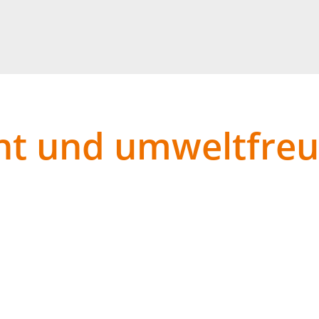
ient und umweltfre
füllt die strengen DIN-Normen und eignet sich ideal für
und niedrigen Verbrauch gewährleisten. Es ist besonders 
 von speziellen Additiven wird die Lagerungsstabilität ver
ennung optimiert.
r Ihnen mit
OMV Vitatherm
ein besonders hochwertiges P
nz und Qualität setzt. OMV Vitatherm ist TÜV AUSTRIA geprü
ickelt. Das Heizöl überzeugt durch seine hervorragenden 