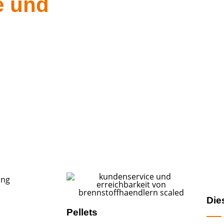
e und
sowie einem modernen Fuhrpark gar
schnelle und zuverlässige Versorgu
Pellets.
Die
Pellets