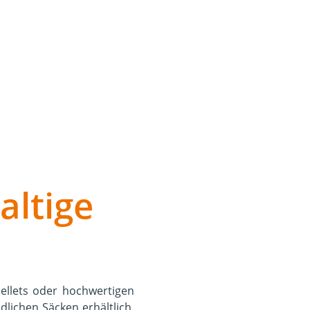
altige
pellets oder hochwertigen
lichen Säcken erhältlich.