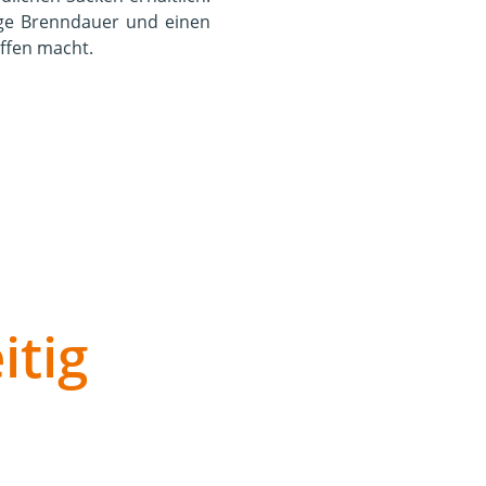
ange Brenndauer und einen
ffen macht.
itig
n der Heizungsanlage über
ür mobile Anwendungen in
togas für Fahrzeuge sowie