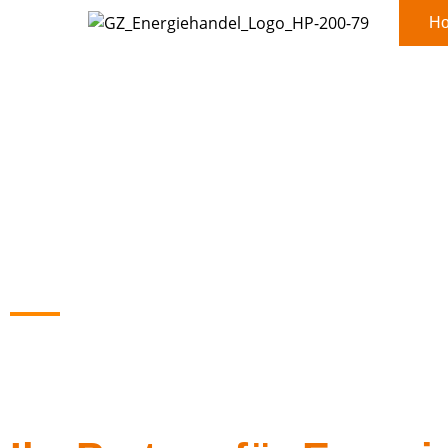
H
Nusser Minera