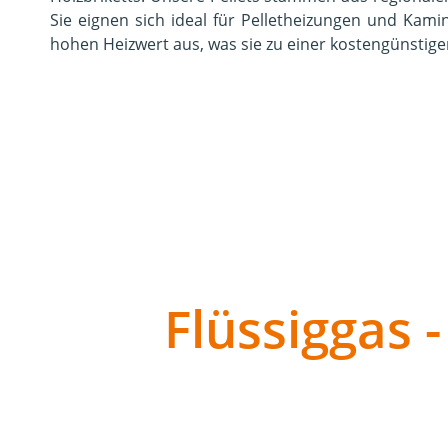
Sie eignen sich ideal für Pelletheizungen und Kam
hohen Heizwert aus, was sie zu einer kostengünstig
Flüssiggas -
Flüssiggas ist eine wirtschaftliche und umweltfre
das Kochen bis hin zur Mobilität. Es eignet sich
Landwirtschaft und Gewerbe. Bei Nusser Mineralöl e