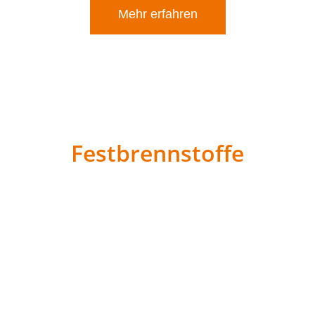
Mehr erfahren
Festbrennstoffe
Für anhaltende Wärme bieten wir ein umfangreiches
Sortiment an festen Brennstoffen:
Braunkohlebriketts
: Für langanhaltende Glut und
gleichmäßige Wärme.
Holzbriketts
: Umweltfreundlich, einfach in der
Handhabung und ideal für Kaminöfen.
Scheitholz
: Hochwertiges, abgelagertes Feuerholz