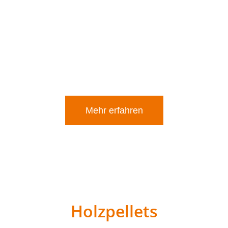
Energieausnutzung, Korrosionsschutz und eine
geruchsneutrale Nutzung. Dank spezieller Additive
wird die Leistung optimiert, und Ihr Heizsystem
wird geschont.
Bestellen Sie bequem über den Heizölshop:
Mehr erfahren
Holzpellets