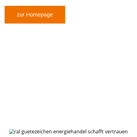
zur Homepage
Die Raiffeisen Hunsrück Handelsgesellschaft
mbH ist ein führendes ländliches
Handelsunternehmen in Rheinland-Pfalz. Mit
Hauptsitz in Lingerhahn und weiteren
Standorten bietet das Unternehmen
hochwertige Produkte und Dienstleistungen in
den Bereichen Landwirtschaft, Weinbau,
Energie, Baustoffe und Raiffeisen-Märkte.