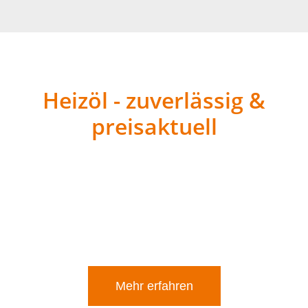
Heizöl - zuverlässig &
preisaktuell
Wir liefern schwefelarmes Heizöl in Standard- und
Premiumqualität direkt zu Ihnen nach Hause. Dank
moderner Fahrzeuge, tagesaktueller Preisermittlung
und optionaler EC-Kartenzahlung an der Haustür ist Ihre
Bestellung bei uns sicher, bequem und flexibel.
Mehr erfahren