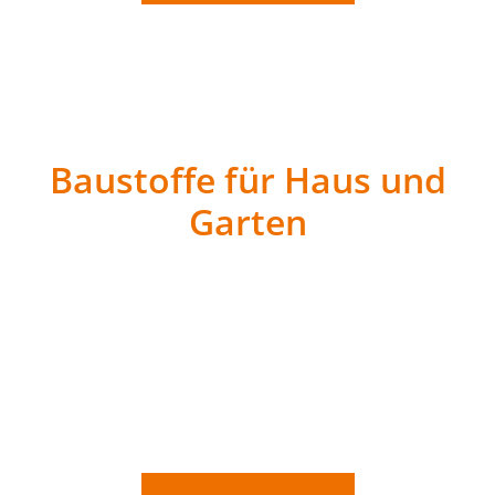
Baustoffe für Haus und
Garten
Wir versorgen Sie mit verschiedenen Baustoffen und
Schüttgütern wie Sand, Splitt, Schotter oder
Mutterboden – auf Wunsch auch direkt auf Ihre
Baustelle geliefert. Egal ob Renovierung, Neubau oder
Gartenprojekt: Mit unseren Materialien bauen Sie auf
Qualität.