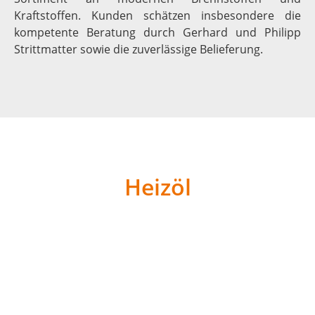
Kraftstoffen. Kunden schätzen insbesondere die
kompetente Beratung durch Gerhard und Philipp
Strittmatter sowie die zuverlässige Belieferung.
Heizöl
Strittmatter bietet verschiedene Heizölsorten an, die
sich durch ihre hohe Qualität und Wirtschaftlichkeit
auszeichnen:
Schwefelarmes Standard-Heizöl
: Heizöl nach DIN
51603-1, für alle Brennkessel geeignet und preislich